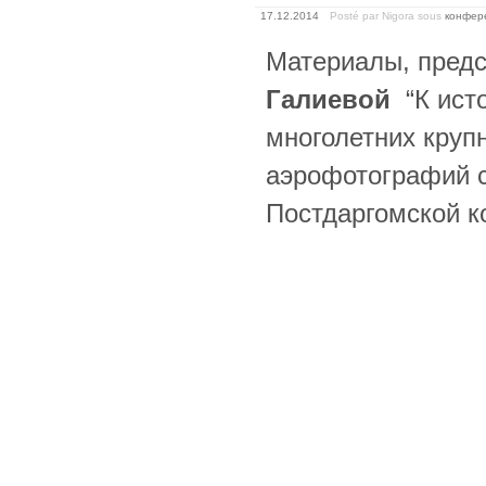
17.12.2014
Posté par Nigora
sous
конфер
Материалы, пред
Галиевой
“К исто
многолетних кру
аэрофотографий с
Постдаргомской к