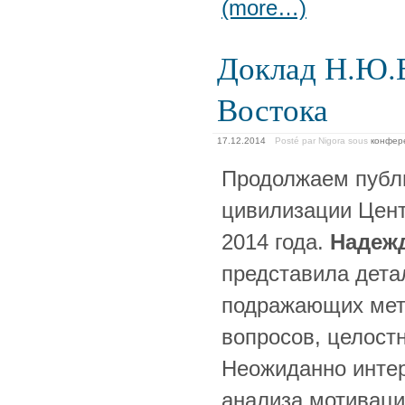
(more…)
Доклад Н.Ю.
Востока
17.12.2014
Posté par Nigora
sous
конфер
Продолжаем публ
цивилизации Цент
2014 года.
Надеж
представила дета
подражающих мета
вопросов, целост
Неожиданно интер
анализа мотиваци