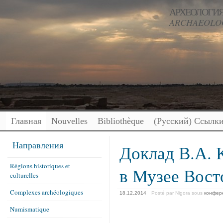
АРХЕОЛОГИЯ
ARCHAEOLOG
Главная
Nouvelles
Bibliothèque
(Русский) Ссылк
Направления
Доклад В.А. 
Régions historiques et
в Музее Вост
culturelles
Complexes archéologiques
18.12.2014
Posté par Nigora
sous
конфер
Numismatique