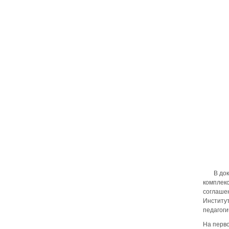
В докла
комплекс
соглашен
Институт
педагоги
На перво