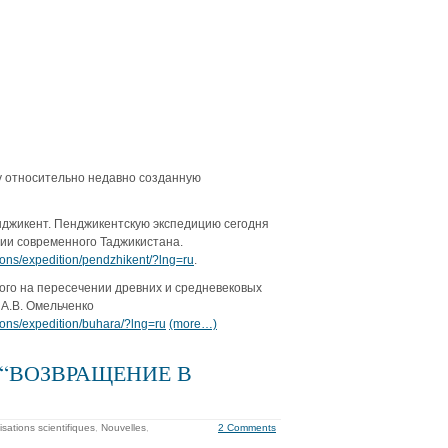
у относительно недавно созданную
енджикент. Пенджикентскую экспедицию сегодня
ии современного Таджикистана.
ons/expedition/pendzhikent/?lng=ru
.
ого на пересечении древних и средневековых
 А.В. Омельченко
ons/expedition/buhara/?lng=ru
(more…)
тов “ВОЗВРАЩЕНИЕ В
sations scientifiques
,
Nouvelles
,
2 Comments