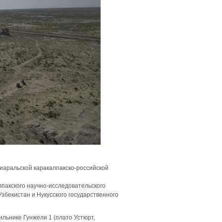
аральской каракалпакско-российской
лпакского научно-исследовательского
збекистан и Нукусского государственного
ильнике Гунжели 1 (плато Устюрт,