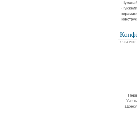
Шуманайс
(Гунжели
керамики
конструк
Конфе
15.04.2018
Перв
Учены
адресу