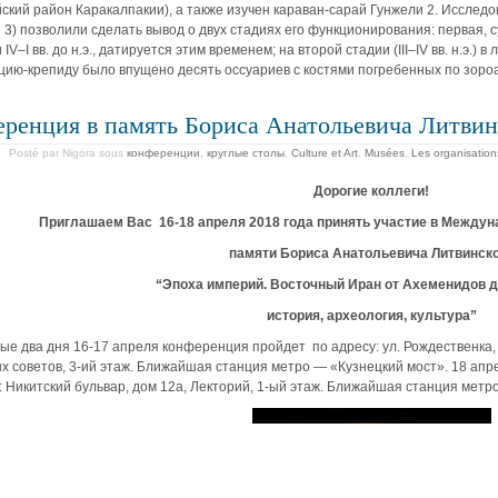
кий район Каракалпакии), а также изучен караван-сарай Гунжели 2. Исследо
 3) позволили сделать вывод о двух стадиях его функционирования: первая, 
 IV–I вв. до н.э., датируется этим временем; на второй стадии (III–IV вв. н.э.
цию-крепиду было впущено десять оссуариев с костями погребенных по зоро
ренция в память Бориса Анатольевича Литвин
Posté par Nigora
sous
конференции
,
круглые столы
,
Culture et Art
,
Musées
,
Les organisations
Дорогие коллеги!
Приглашаем Вас 16-18 апреля 2018 года принять участие в Между
памяти Бориса Анатольевича Литвинск
“Эпоха империй. Восточный Иран от Ахеменидов д
история, археология, культура”
ые два дня 16-17 апреля конференция пройдет по адресу: ул. Рождественка,
х советов, 3-ий этаж. Ближайшая станция метро — «Кузнецкий мост». 18 апр
: Никитский бульвар, дом 12а, Лекторий, 1-ый этаж. Ближайшая станция мет