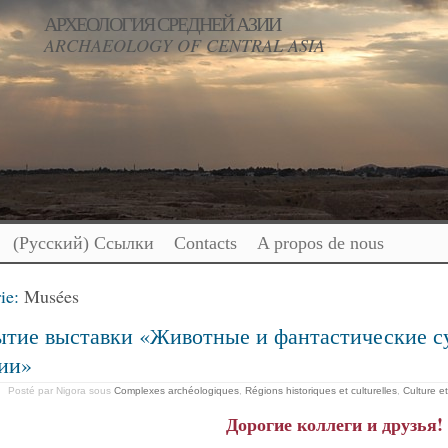
АРХЕОЛОГИЯ СРЕДНЕЙ АЗИИ
ARCHAEOLOGY OF CENTRAL ASIA
(Русский) Ссылки
Contacts
A propos de nous
ie:
Musées
тие выставки «Животные и фантастические су
ии»
Posté par Nigora
sous
Complexes archéologiques
,
Régions historiques et culturelles
,
Culture et
Дорогие коллеги и друзья!