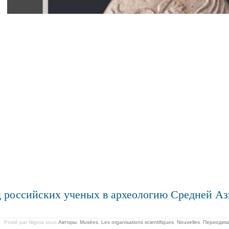
 российских ученых в археологию Средней Ази
Posté par Nigora
sous
Авторы
,
Musées
,
Les organisations scientifiques
,
Nouvelles
,
Периодик