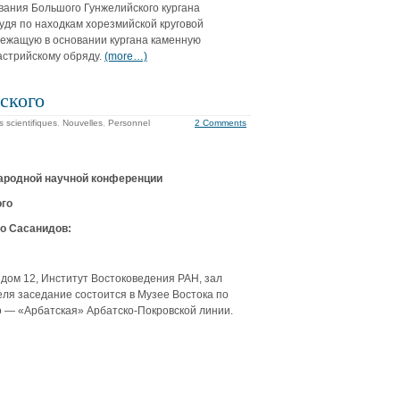
вания Большого Гунжелийского кургана
судя по находкам хорезмийской круговой
) в лежащую в основании кургана каменную
астрийскому обряду.
(more…)
ского
 scientifiques
,
Nouvelles
,
Personnel
2 Comments
народной научной конференции
ого
о Сасанидов:
 дом 12, Институт Востоковедения РАН, зал
еля заседание состоится в Музее Востока по
ро — «Арбатская» Арбатско-Покровской линии.