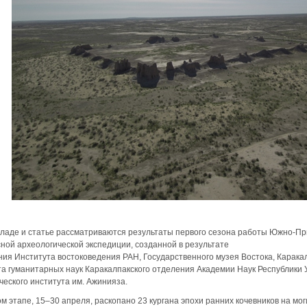
де и статье рассматриваются результаты первого сезона работы Южно-При
ной археологической экспедиции, созданной в результате
ия Института востоковедения РАН, Государственного музея Востока, Карака
а гуманитарных наук Каракалпакского отделения Академии Наук Республики У
ческого института им. Ажинияза.
м этапе, 15–30 апреля, раскопано 23 кургана эпохи ранних кочевников на мог