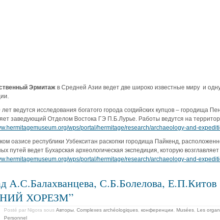
ственный Эрмитаж
в Средней Азии ведет две широко известные миру и одн
ии.
 лет ведутся исследования богатого города согдийских купцов – городища П
яет заведующий Отделом Востока ГЭ П.Б.Лурье. Работы ведутся на территор
www.hermitagemuseum.org/wps/portal/hermitage/research/archaeology-and-expediti
ком оазисе республики Узбекситан раскопки городища Пайкенд, расположенн
ых путей ведет Бухарская археологическая экспедиция, которую возглавляет
www.hermitagemuseum.org/wps/portal/hermitage/research/archaeology-and-expediti
д А.С.Балахванцева, С.Б.Болелова, Е.П.Ки
НИЙ ХОРЕЗМ”
Posté par Nigora
sous
Авторы
,
Complexes archéologiques
,
конференции
,
Musées
,
Les organi
Personnel