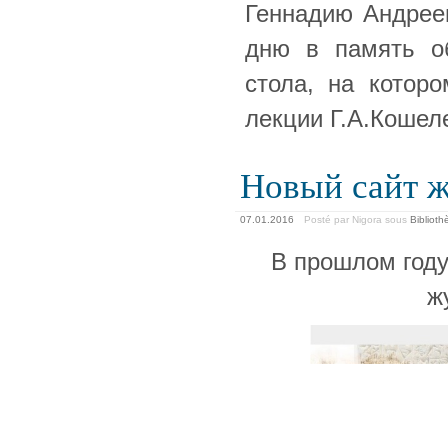
Геннадию Андреев
дню в память об
стола, на которо
лекции Г.А.Кошел
Новый сайт ж
07.01.2016
Posté par Nigora
sous
Bibliot
В прошлом году
ж