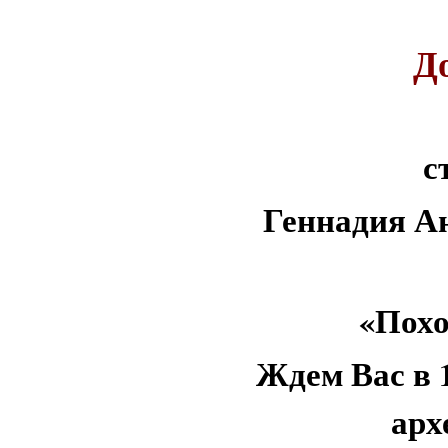
До
с
Геннадия А
«Похо
Ждем Вас в 1
арх