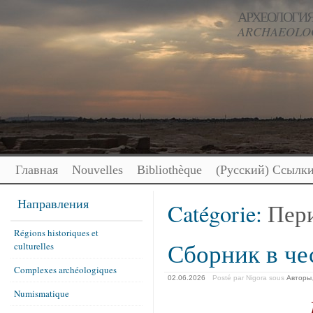
АРХЕОЛОГИЯ
ARCHAEOLOG
Главная
Nouvelles
Bibliothèque
(Русский) Ссылк
Направления
Catégorie:
Пер
Régions historiques et
Сборник в че
culturelles
Complexes archéologiques
02.06.2026
Posté par Nigora
sous
Авторы
Numismatique