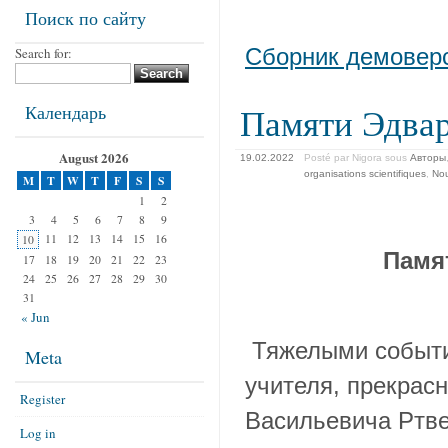
Поиск по сайту
Search for:
Сборник демовер
Календарь
Памяти Эдвар
August 2026
19.02.2022
Posté par Nigora
sous
Авторы
organisations scientifiques
,
Nou
M
T
W
T
F
S
S
1
2
3
4
5
6
7
8
9
11
12
13
14
15
16
10
Памя
17
18
19
20
21
22
23
24
25
26
27
28
29
30
31
« Jun
Тяжелыми события
Meta
учителя, прекрасн
Register
Васильевича Ртве
Log in