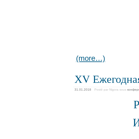
(more…)
ХV Ежегодна
31.01.2018
Posté par Nigora
sous
конфер
Р
И