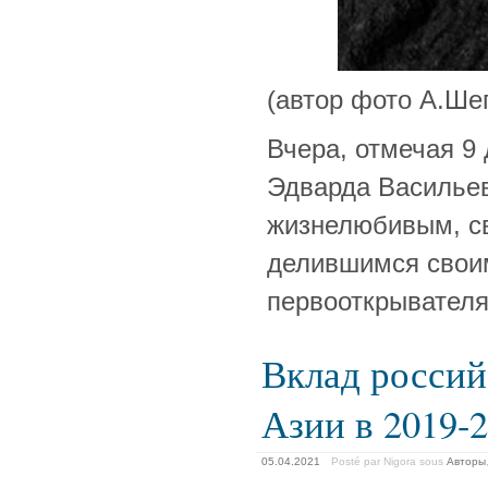
(автор фото А.Ше
Вчера, отмечая 9
Эдварда Василье
жизнелюбивым, с
делившимся своим
первооткрывател
Вклад россий
Азии в 2019-2
05.04.2021
Posté par Nigora
sous
Авторы