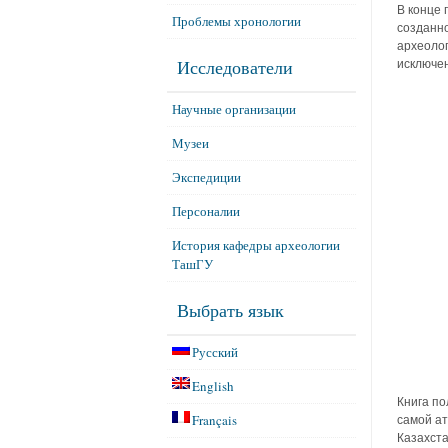
В конце 
Проблемы хронологии
созданно
археолог
Исследователи
исключен
Научные организации
Музеи
Экспедиции
Персоналии
История кафедры археологии
ТашГУ
Выбрать язык
Русский
English
Книга по
Français
самой а
Казахста