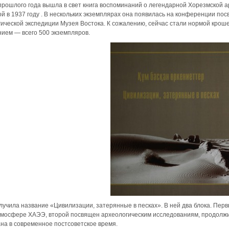
прошлого года вышла в свет книга воспоминаний о легендарной Хорезмской 
й в 1937 году . В нескольких экземплярах она появилась на конференции п
ической экспедиции Музея Востока. К сожалению, сейчас стали нормой кроше
ием — всего 500 экземпляров.
лучила название «Цивилизации, затерянные в песках». В ней два блока. Пе
тмосфере ХАЭЭ, второй посвящен археологическим исследованиям, продолж
на в современное постсоветское время.