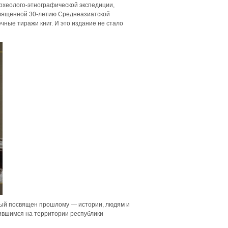
археолого-этнографической экспедиции,
освященной 30-летию Среднеазиатской
чные тиражи книг. И это издание не стало
рвый посвящен прошлому — истории, людям и
ившимся на территории республики