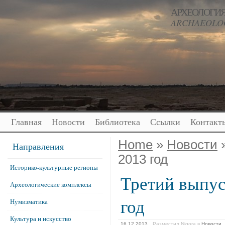
АРХЕОЛОГИЯ
ARCHAEOLOG
Главная
Новости
Библиотека
Ссылки
Контакт
Home
»
Новости
»
Направления
2013 год
Историко-культурные регионы
Третий выпус
Археологические комплексы
год
Нумизматика
Культура и искусство
16.12.2013
Разместил Nigora
в
Новости