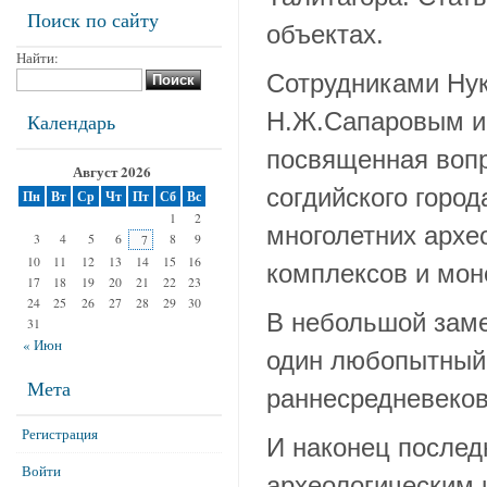
Поиск по сайту
объектах.
Найти:
Сотрудниками Нук
Н.Ж.Сапаровым и 
Календарь
посвященная вопр
Август 2026
согдийского город
Пн
Вт
Ср
Чт
Пт
Сб
Вс
1
2
многолетних архе
3
4
5
6
8
9
7
10
11
12
13
14
15
16
комплексов и мон
17
18
19
20
21
22
23
24
25
26
27
28
29
30
В небольшой заме
31
« Июн
один любопытный 
Мета
раннесредневеко
Регистрация
И наконец послед
Войти
археологическим 