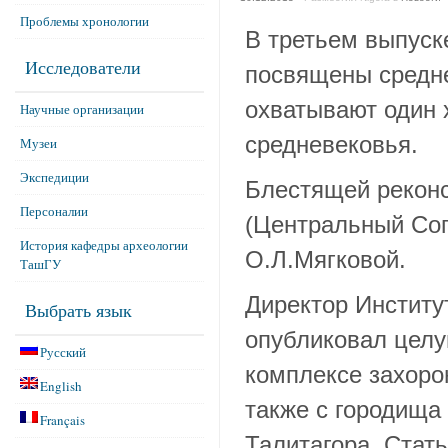
Проблемы хронологии
В третьем выпуск
Исследователи
посвящены средне
охватывают один 
Научные организации
средневековья.
Музеи
Экспедиции
Блестящей реконс
Персоналии
(Центральный Сог
История кафедры археологии
О.Л.Мягковой.
ТашГУ
Директор Институ
Выбрать язык
опубликовал целу
Русский
комплексе захоро
English
также с городища
Français
Талитагора. Стат