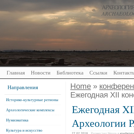
АРХЕОЛОГИЯ
ARCHAEOLOG
Главная
Новости
Библиотека
Ссылки
Контакт
Home
»
конфере
Направления
Ежегодная XII ко
Историко-культурные регионы
Ежегодная XI
Археологические комплексы
Археологии 
Нумизматика
Культура и искусство
27.02.2016
Разместил Nigora
в
конфере