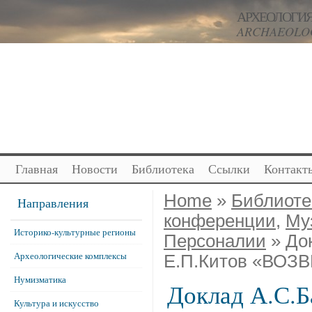
АРХЕОЛОГИЯ
ARCHAEOLOG
Главная
Новости
Библиотека
Ссылки
Контакт
Home
»
Библиоте
Направления
конференции
,
Му
Историко-культурные регионы
Персоналии
» До
Археологические комплексы
Е.П.Китов «ВО
Нумизматика
Доклад А.С.Б
Культура и искусство