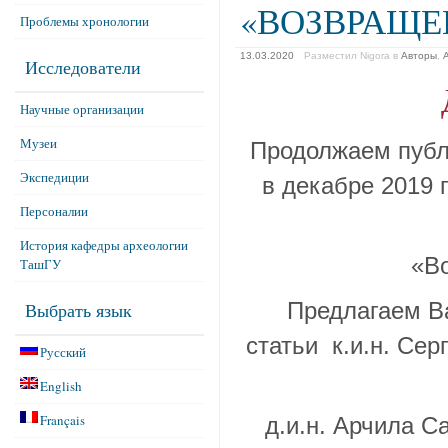
«ВОЗВРАЩЕ
Проблемы хронологии
13.03.2020
Разместил Nigora
в
Авторы
,
Исследователи
Научные организации
Музеи
Продолжаем публ
Экспедиции
в декабре 2019 
Персоналии
История кафедры археологии
«В
ТашГУ
Выбрать язык
Предлагаем В
статьи к.и.н. Се
Русский
English
Français
д.и.н. Арчила С