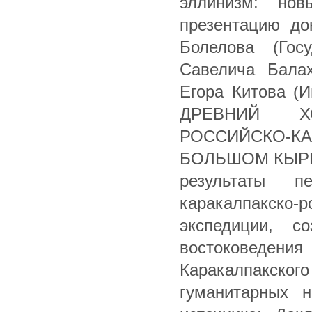
эллинизм: но
презентацию до
Болелова (Гос
Савелича Балах
Егора Китова 
ДРЕВНИЙ Х
РОССИЙСКО-К
БОЛЬШОМ КЫРК
результаты п
каракалпакск
экспедиции, с
востоковеден
Каракалпакск
гуманитарных 